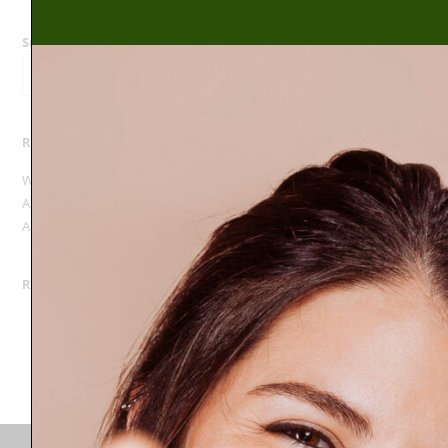
Suchen
SUCHEN
Recent Posts
Weihnachtsmarkt 2024
Abend der Offenen Baustelle in Bad Urach
Abend der offenen Baustelle
Recent Comments
Es sind keine Kommentare vorhanden.